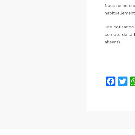
Nous rechercho
habituellement
Une cotisation
compte de la
absent).
F
T
a
c
it
e
e
b
o