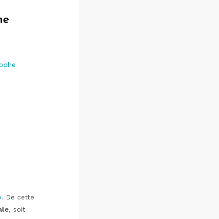
ne
rophe
o
. De cette
ale
, soit