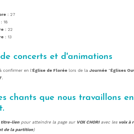
bre
: 27
: 18
re
: 22
re
: 13
 de concerts et d'animations
 confirmer en l'
Église de Florée
lors de la
Journée
"
Églises Ou
7
.
es chants que nous travaillons en
.
e
titre-lien
pour atteindre la page sur
VOX CHORI
avec les
voix à 
 de la partition
)