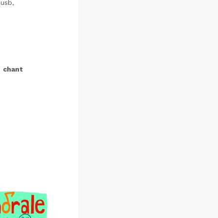
 usb,
n
chant