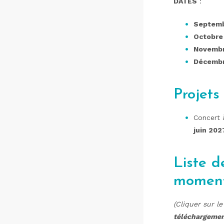
DATES
:
Septem
Octobre
Novemb
Décemb
Projets
Concert à
juin 202
Liste d
moment
(Cliquer sur l
téléchargement