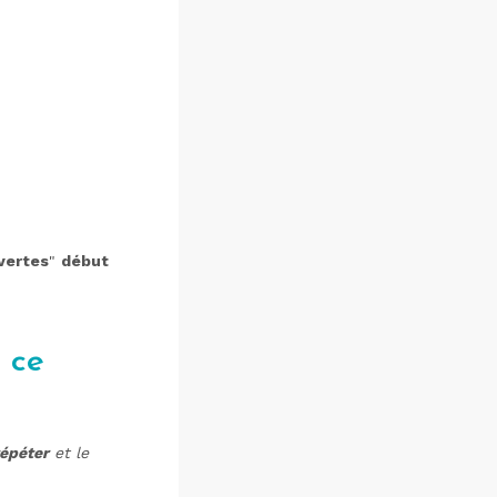
vertes
"
début
 ce
répéter
et le