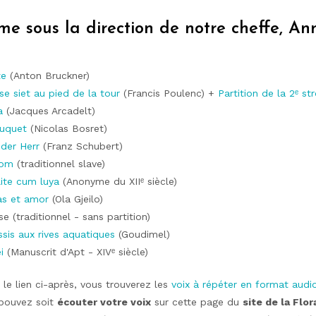
e sous la direction de notre cheffe, An
te
(Anton Bruckner)
se siet au pied de la tour
(Francis Poulenc) +
Partition de la 2ᵉ st
a
(Jacques Arcadelt)
ouquet
(Nicolas Bosret)
t der Herr
(Franz Schubert)
iom
(traditionnel slave)
lite cum luya
(Anonyme du XIIᵉ siècle)
tas et amor
(Ola Gjeilo)
se (traditionnel - sans partition)
ssis aux rives aquatiques
(Goudimel)
i
(Manuscrit d'Apt - XIVᵉ siècle)
 le lien ci-après, vous trouverez les
voix à répéter en format audi
 pouvez soit
écouter votre voix
sur cette page du
site de la Flor