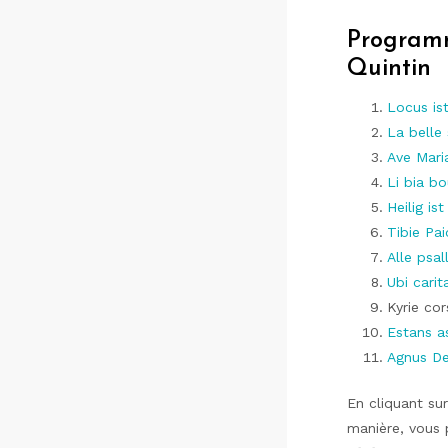
Programm
Quintin
Locus is
La belle 
Ave Mari
Li bia b
Heilig is
Tibie Pa
Alle psal
Ubi cari
Kyrie cor
Estans a
Agnus De
En cliquant sur
manière, vous