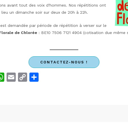
ns avant tout des voix d'hommes. Nos répétitions ont
 lieu un dimanche soir sur deux de 20h à 22h.
 est demandée par période de répétition à verser sur le
Florale de Chlorée
: BE10 7506 7121 4904 (cotisation due même s
CONTACTEZ-NOUS !
W
E
C
S
w
h
m
o
h
t
at
ai
p
ar
r
s
l
y
e
A
Li
p
n