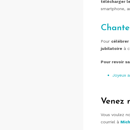
télécharger le
smartphone, a
Chanter
Pour
célébrer
jubilatoire
à c
Pour revoir sa
Joyeux an
Venez r
Vous voulez no
courriel à
Mich