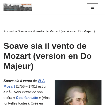
Aller
au
contenu
Accueil
»
Soave sia il vento de Mozart (version en Do Majeur)
Soave sia il vento de
Mozart (version en Do
Majeur)
Soave sia il vento
de
W-A
Mozart
(1756 – 1791) est un
air à 3 voix
extrait de son
opéra «
Cosi fan tutte
» (Ainsi
font-elles toutes). Créé en